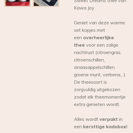
Sweet Dreams thee van
Kawa Joy
Geniet van deze warme
set kopjes met
een
overheerlijke
thee
voor een zalige
nachtrust (citroengras,
citroenschillen,
sinaasappelschillen,
groene munt, verbena,...).
De theesoort is
zorgvuldig uitgekozen
zodat elk theemomentje
extra genieten wordt.
Alles wordt
verpakt
in
een
kersttige kadobox!