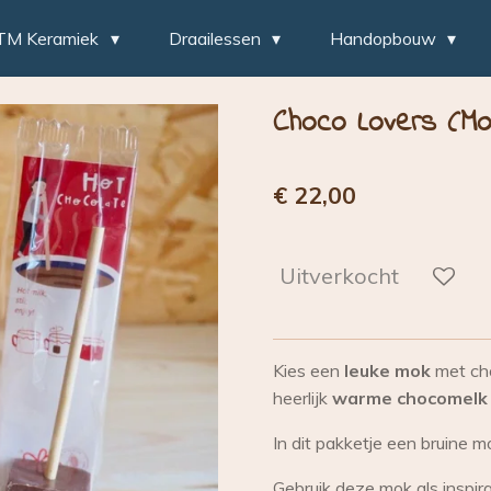
TM Keramiek
Draailessen
Handopbouw
Choco Lovers (Mo
€ 22,00
Uitverkocht
Kies een
leuke mok
met cho
heerlijk
warme chocomelk
In dit pakketje een bruine 
Gebruik deze mok als inspir