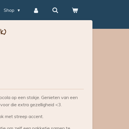
Shop
k)
cola op een stokje. Genieten van een
voor die extra gezelligheid <3.
mok met streep accent.
atie om zelf een pakketje samen te