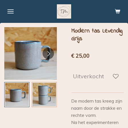
Ga
direct
naar
de
Modern tas Levendig
hoofdinhoud
Grijs
€ 25,00
Uitverkocht
De modern tas kreeg zijn
naam door de strakke en
rechte vorm.
Na het experimenteren