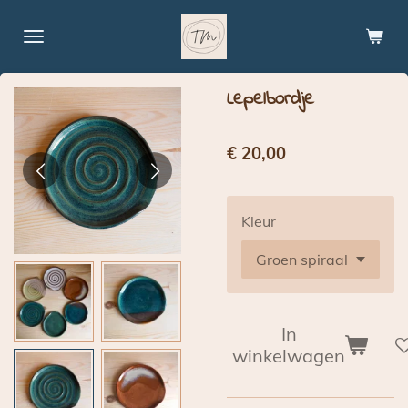
Ga
direct
naar
de
Lepelbordje
hoofdinhoud
€ 20,00
Kleur
In
winkelwagen