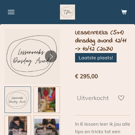
Ga
direct
naar
de
Lessenreeks (5+1)
hoofdinhoud
dinsdag avond 12/11
-> 10/12 (2024)
Laatste plaats!
€ 295,00
Uitverkocht
In 6 lessen leer ik jou alle
tips en tricks tot een