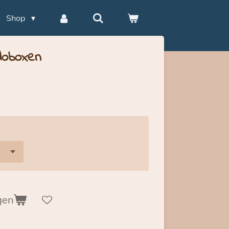
Shop
doboxen
gen