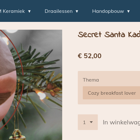
M Keramiek
Draailessen
Handopbouw
Secret Santa Ka
€ 52,00
Thema
In winkelwa