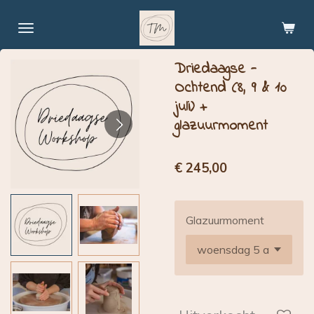
Ga
direct
naar
Driedaagse -
de
Ochtend (8, 9 & 10
hoofdinhoud
juli) +
glazuurmoment
€ 245,00
Glazuurmoment