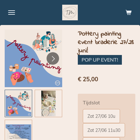
Ga
direct
naar
de
Pottery painting
hoofdinhoud
event braderie 27/28
juni!
POP UP EVENT!
€ 25,00
Tijdslot
Zat 27/06 10u
Zat 27/06 11u30