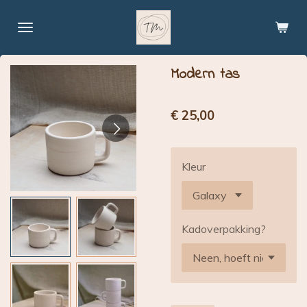
Ga
direct
naar
de
Modern tas
hoofdinhoud
€ 25,00
Kleur
Kadoverpakking?