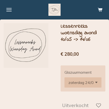
Ga
direct
naar
de
Lessenreeks
hoofdinhoud
woensdag avond
10/05 -> 14/06
€ 280,00
Glazuurmoment
Uitverkocht